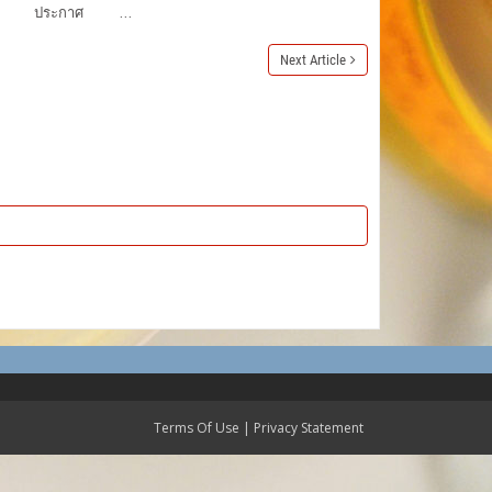
. 2566) ประกาศ ...
Next Article
Terms Of Use
|
Privacy Statement