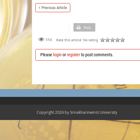
Previous Article
Print
556
Rate this article:
No rating
Please
login
or
register
to post comments.
Copyright 2026 by Srinakharinwirot University