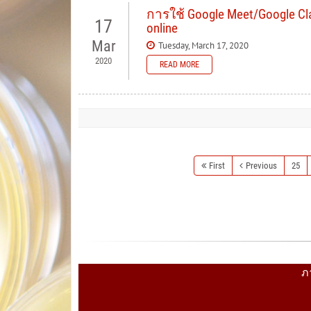
การใช้ Google Meet/Google 
17
online
Mar
Tuesday, March 17, 2020
2020
READ MORE
First
Previous
25
ภ