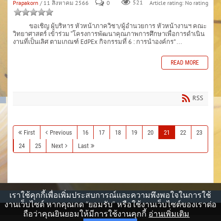
Prapakorn
/ 11 สิงหาคม 2566
0
521
Article rating: No rating
ขอเชิญ ผู้บริหาร หัวหน้าภาควิชา/ผู้อำนวยการ หัวหน้างานฯ คณะ
วิทยาศาสตร์ เข้าร่วม “โครงการพัฒนาคุณภาพการศึกษาเพื่อการดำเนิน
งานที่เป็นเลิศ ตามเกณฑ์ EdPEx กิจกรรมที่ 6 : การนำองค์กร” ...
READ MORE
RSS
First
Previous
16
17
18
19
20
21
22
23
24
25
Next
Last
เราใช้คุกกี้เพื่อเพิ่มประสบการณ์และความพึงพอใจในการใช้
งานเว็บไซต์ หากคุณกด “ยอมรับ” หรือใช้งานเว็บไซต์ของเราต่อ
ถือว่าคุณยินยอมให้มีการใช้งานคุกกี้
อ่านเพิ่มเติม