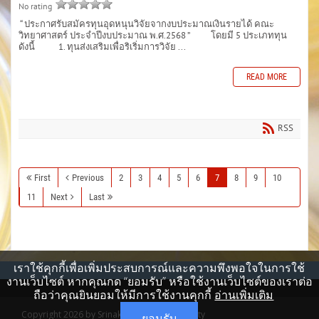
No rating
“ ประกาศรับสมัครทุนอุดหนุนวิจัยจากงบประมาณเงินรายได้ คณะ
วิทยาศาสตร์ ประจำปีงบประมาณ พ.ศ.2568 ” โดยมี 5 ประเภททุน
ดังนี้ 1. ทุนส่งเสริมเพื่อริเริ่มการวิจัย ...
READ MORE
RSS
First
Previous
2
3
4
5
6
7
8
9
10
11
Next
Last
เราใช้คุกกี้เพื่อเพิ่มประสบการณ์และความพึงพอใจในการใช้
งานเว็บไซต์ หากคุณกด “ยอมรับ” หรือใช้งานเว็บไซต์ของเราต่อ
ถือว่าคุณยินยอมให้มีการใช้งานคุกกี้
อ่านเพิ่มเติม
Copyright 2026 by Srinakharinwirot University
ยอมรับ