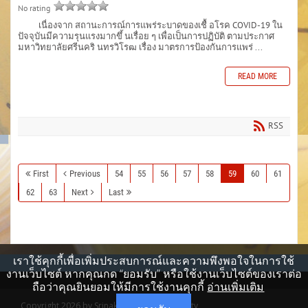
No rating
เนื่องจาก สถานะการณ์การแพร่ระบาดของเชื้ อโรค COVID-19 ใน
ปัจจุบันมีความรุนแรงมากขึ้ นเรื่อย ๆ เพื่อเป็นการปฏิบัติ ตามประกาศ
มหาวิทยาลัยศรีนคริ นทรวิโรฒ เรื่อง มาตรการป้องกันการแพร่ ...
READ MORE
RSS
First
Previous
54
55
56
57
58
59
60
61
62
63
Next
Last
เราใช้คุกกี้เพื่อเพิ่มประสบการณ์และความพึงพอใจในการใช้
งานเว็บไซต์ หากคุณกด “ยอมรับ” หรือใช้งานเว็บไซต์ของเราต่อ
ถือว่าคุณยินยอมให้มีการใช้งานคุกกี้
อ่านเพิ่มเติม
Copyright 2026 by Srinakharinwirot University