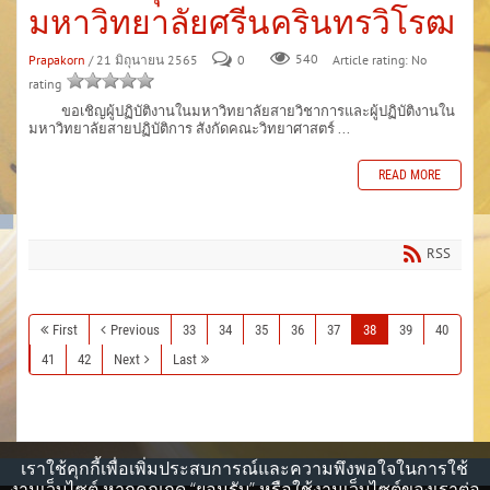
มหาวิทยาลัยศรีนครินทรวิโรฒ
Prapakorn
/ 21 มิถุนายน 2565
0
540
Article rating: No
rating
ขอเชิญผู้ปฏิบัติงานในมหาวิทยาลัยสายวิชาการและผู้ปฏิบัติงานใน
มหาวิทยาลัยสายปฏิบัติการ สังกัดคณะวิทยาศาสตร์ ...
READ MORE
RSS
First
Previous
33
34
35
36
37
38
39
40
41
42
Next
Last
เราใช้คุกกี้เพื่อเพิ่มประสบการณ์และความพึงพอใจในการใช้
งานเว็บไซต์ หากคุณกด “ยอมรับ” หรือใช้งานเว็บไซต์ของเราต่อ